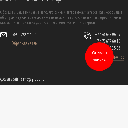
Обращаем Ваше внимание на то, что данный интернет-сайт, а также вся информация
об услугах и ценах, представленная на нём, носит исключительно информационный
характер и ни при каких условиях не является публичной офертой
6890609@mail.ru
+7 498 689 06 09
+7 495 637 60 10
Обратная связь
+7 495 003 25 53
Онлайн
Обратный звонок
запись
сделать сайт
в megagroup.ru
Мы принимаем к оплате