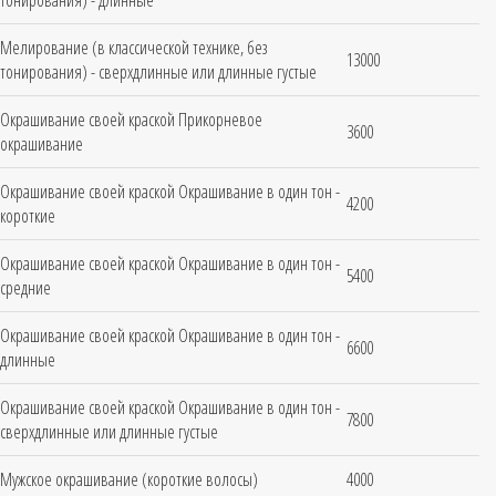
тонирования) - длинные
Мелирование (в классической технике, без
13000
тонирования) - сверхдлинные или длинные густые
Окрашивание своей краской Прикорневое
3600
окрашивание
Окрашивание своей краской Окрашивание в один тон -
4200
короткие
Окрашивание своей краской Окрашивание в один тон -
5400
средние
Окрашивание своей краской Окрашивание в один тон -
6600
длинные
Окрашивание своей краской Окрашивание в один тон -
7800
сверхдлинные или длинные густые
Мужское окрашивание (короткие волосы)
4000