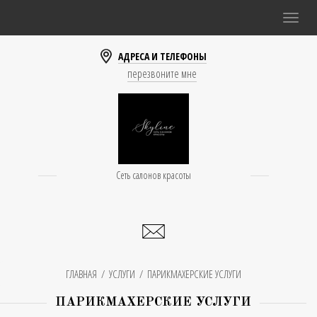
Toggle
naviga
АДРЕСА И ТЕЛЕФОНЫ
перезвоните мне
Cеть салонов красоты
ГЛАВНАЯ
/
УСЛУГИ
/
ПАРИКМАХЕРСКИЕ УСЛУГИ
ПАРИКМАХЕРСКИЕ УСЛУГИ